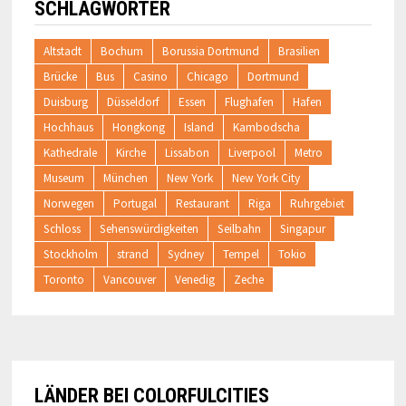
SCHLAGWÖRTER
Altstadt
Bochum
Borussia Dortmund
Brasilien
Brücke
Bus
Casino
Chicago
Dortmund
Duisburg
Düsseldorf
Essen
Flughafen
Hafen
Hochhaus
Hongkong
Island
Kambodscha
Kathedrale
Kirche
Lissabon
Liverpool
Metro
Museum
München
New York
New York City
Norwegen
Portugal
Restaurant
Riga
Ruhrgebiet
Schloss
Sehenswürdigkeiten
Seilbahn
Singapur
Stockholm
strand
Sydney
Tempel
Tokio
Toronto
Vancouver
Venedig
Zeche
LÄNDER BEI COLORFULCITIES