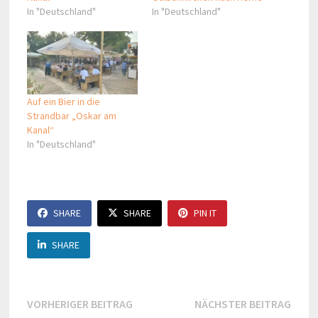
In "Deutschland"
In "Deutschland"
Auf ein Bier in die
Strandbar „Oskar am
Kanal“
In "Deutschland"
SHARE
SHARE
PIN IT
SHARE
Beitragsnavigation
Vorheriger
Näch
VORHERIGER BEITRAG
NÄCHSTER BEITRAG