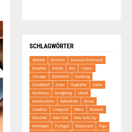
SCHLAGWÖRTER
Altstadt
Bochum
Borussia Dortmund
Brasilien
Brücke
Bus
Casino
Chicago
Dortmund
Duisburg
Düsseldorf
Essen
Flughafen
Hafen
Hochhaus
Hongkong
Island
Kambodscha
Kathedrale
Kirche
Lissabon
Liverpool
Metro
Museum
München
New York
New York City
Norwegen
Portugal
Restaurant
Riga