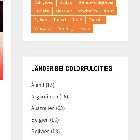
Ruhrgebiet
Schloss
Sehenswürdigkeiten
Seilbahn
Singapur
Stockholm
strand
Sydney
Tempel
Tokio
Toronto
Vancouver
Venedig
Zeche
LÄNDER BEI COLORFULCITIES
Åland
(15)
Argentinien
(16)
Australien
(63)
Belgien
(10)
Bolivien
(18)