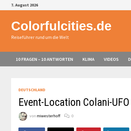
Zurück
7. August 2026
zum
Inhalt
Colorfulcities.de
Reiseführer rund um die Welt
10 FRAGEN – 10 ANTWORTEN
KLIMA
VIDEOS
D
DEUTSCHLAND
Event-Location Colani-UFO
von
miwesterhoff
0