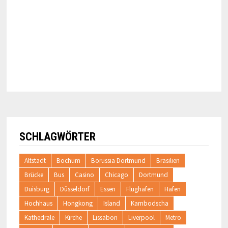
SCHLAGWÖRTER
Altstadt
Bochum
Borussia Dortmund
Brasilien
Brücke
Bus
Casino
Chicago
Dortmund
Duisburg
Düsseldorf
Essen
Flughafen
Hafen
Hochhaus
Hongkong
Island
Kambodscha
Kathedrale
Kirche
Lissabon
Liverpool
Metro