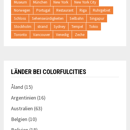
Museum
München
New York
New York City
Norwegen
Portugal
Restaurant
Riga
Ruhrgebiet
Schloss
Sehenswürdigkeiten
Seilbahn
Singapur
Stockholm
strand
Sydney
Tempel
Tokio
Toronto
Vancouver
Venedig
Zeche
LÄNDER BEI COLORFULCITIES
Åland
(15)
Argentinien
(16)
Australien
(63)
Belgien
(10)
Bolivien
(18)