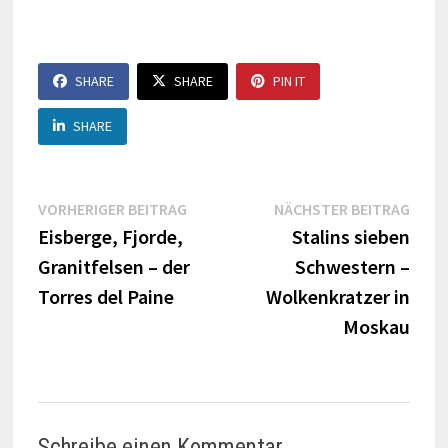
SHARE
SHARE
PIN IT
SHARE
Beitragsnavigation
Vorheriger
Näch
VORHERIGER BEITRAG
NÄCHSTER BEITRAG
Beitrag:
Beitr
Eisberge, Fjorde,
Stalins sieben
Granitfelsen – der
Schwestern –
Torres del Paine
Wolkenkratzer in
Moskau
Schreibe einen Kommentar