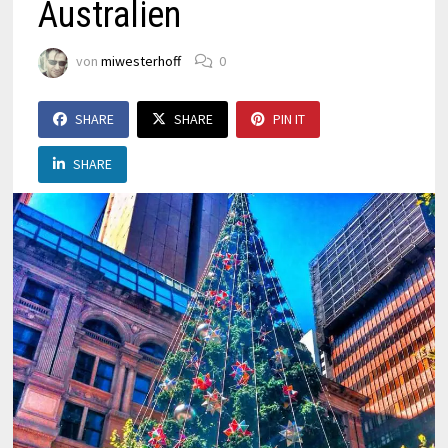
Australien
von
miwesterhoff
0
SHARE
SHARE
PIN IT
SHARE