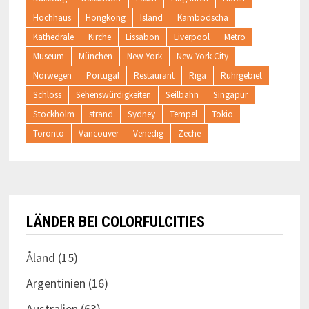
Hochhaus
Hongkong
Island
Kambodscha
Kathedrale
Kirche
Lissabon
Liverpool
Metro
Museum
München
New York
New York City
Norwegen
Portugal
Restaurant
Riga
Ruhrgebiet
Schloss
Sehenswürdigkeiten
Seilbahn
Singapur
Stockholm
strand
Sydney
Tempel
Tokio
Toronto
Vancouver
Venedig
Zeche
LÄNDER BEI COLORFULCITIES
Åland
(15)
Argentinien
(16)
Australien
(63)