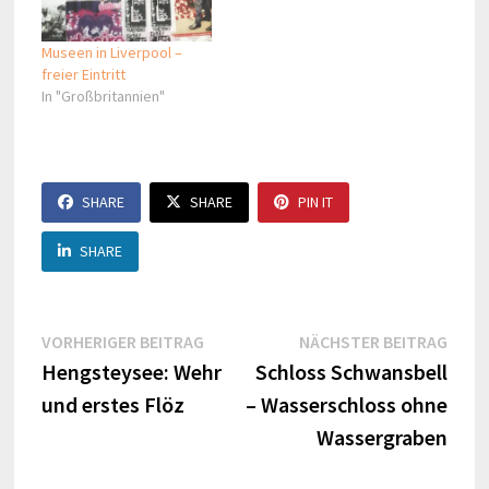
Museen in Liverpool –
freier Eintritt
In "Großbritannien"
SHARE
SHARE
PIN IT
SHARE
Beitragsnavigation
Vorheriger
Näch
VORHERIGER BEITRAG
NÄCHSTER BEITRAG
Beitrag:
Beitr
Hengsteysee: Wehr
Schloss Schwansbell
und erstes Flöz
– Wasserschloss ohne
Wassergraben