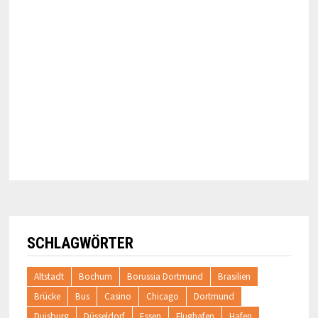
SCHLAGWÖRTER
Altstadt
Bochum
Borussia Dortmund
Brasilien
Brücke
Bus
Casino
Chicago
Dortmund
Duisburg
Düsseldorf
Essen
Flughafen
Hafen