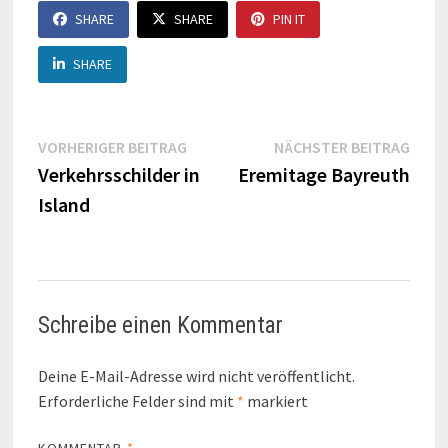
SHARE
SHARE
PIN IT
SHARE
Beitragsnavigation
Vorheriger
Näch
VORHERIGER BEITRAG
NÄCHSTER BEITRAG
Beitrag:
Beitr
Verkehrsschilder in
Eremitage Bayreuth
Island
Schreibe einen Kommentar
Deine E-Mail-Adresse wird nicht veröffentlicht.
Erforderliche Felder sind mit
*
markiert
KOMMENTAR
*