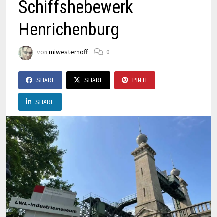
Schiffshebewerk
Henrichenburg
von
miwesterhoff
0
SHARE
SHARE
PIN IT
SHARE