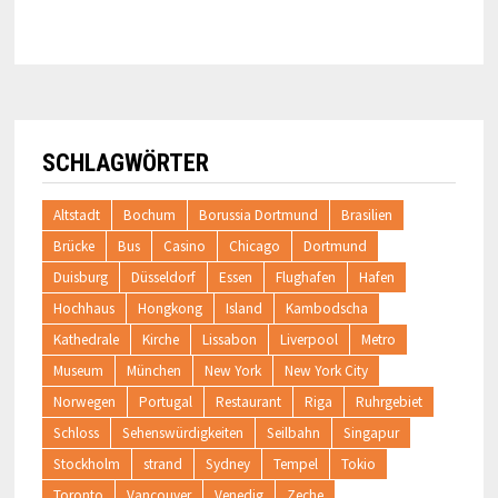
SCHLAGWÖRTER
Altstadt
Bochum
Borussia Dortmund
Brasilien
Brücke
Bus
Casino
Chicago
Dortmund
Duisburg
Düsseldorf
Essen
Flughafen
Hafen
Hochhaus
Hongkong
Island
Kambodscha
Kathedrale
Kirche
Lissabon
Liverpool
Metro
Museum
München
New York
New York City
Norwegen
Portugal
Restaurant
Riga
Ruhrgebiet
Schloss
Sehenswürdigkeiten
Seilbahn
Singapur
Stockholm
strand
Sydney
Tempel
Tokio
Toronto
Vancouver
Venedig
Zeche