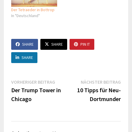
Der Tetraeder in Bottrop
In "Deutschland"
SHARE
SHARE
PIN IT
SHARE
Beitragsnavigation
Vorheriger
Näch
VORHERIGER BEITRAG
NÄCHSTER BEITRAG
Beitrag:
Beitr
Der Trump Tower in
10 Tipps für Neu-
Chicago
Dortmunder