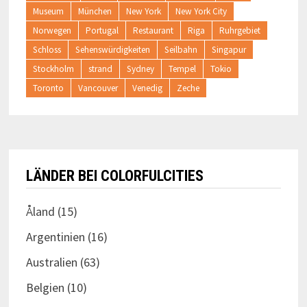
Museum
München
New York
New York City
Norwegen
Portugal
Restaurant
Riga
Ruhrgebiet
Schloss
Sehenswürdigkeiten
Seilbahn
Singapur
Stockholm
strand
Sydney
Tempel
Tokio
Toronto
Vancouver
Venedig
Zeche
LÄNDER BEI COLORFULCITIES
Åland
(15)
Argentinien
(16)
Australien
(63)
Belgien
(10)