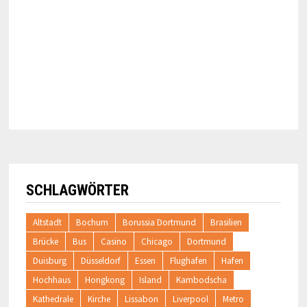
SCHLAGWÖRTER
Altstadt
Bochum
Borussia Dortmund
Brasilien
Brücke
Bus
Casino
Chicago
Dortmund
Duisburg
Düsseldorf
Essen
Flughafen
Hafen
Hochhaus
Hongkong
Island
Kambodscha
Kathedrale
Kirche
Lissabon
Liverpool
Metro