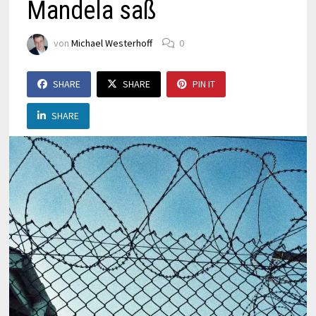
Mandela saß
von
Michael Westerhoff
0
SHARE
SHARE
PIN IT
SHARE