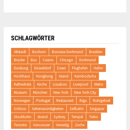
SCHLAGWÖRTER
Altstadt
Bochum
Borussia Dortmund
Brasilien
Brücke
Bus
Casino
Chicago
Dortmund
Duisburg
Düsseldorf
Essen
Flughafen
Hafen
Hochhaus
Hongkong
Island
Kambodscha
Kathedrale
Kirche
Lissabon
Liverpool
Metro
Museum
München
New York
New York City
Norwegen
Portugal
Restaurant
Riga
Ruhrgebiet
Schloss
Sehenswürdigkeiten
Seilbahn
Singapur
Stockholm
strand
Sydney
Tempel
Tokio
Toronto
Vancouver
Venedig
Zeche