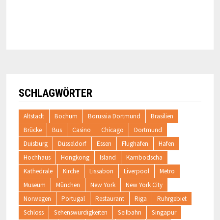
SCHLAGWÖRTER
Altstadt
Bochum
Borussia Dortmund
Brasilien
Brücke
Bus
Casino
Chicago
Dortmund
Duisburg
Düsseldorf
Essen
Flughafen
Hafen
Hochhaus
Hongkong
Island
Kambodscha
Kathedrale
Kirche
Lissabon
Liverpool
Metro
Museum
München
New York
New York City
Norwegen
Portugal
Restaurant
Riga
Ruhrgebiet
Schloss
Sehenswürdigkeiten
Seilbahn
Singapur