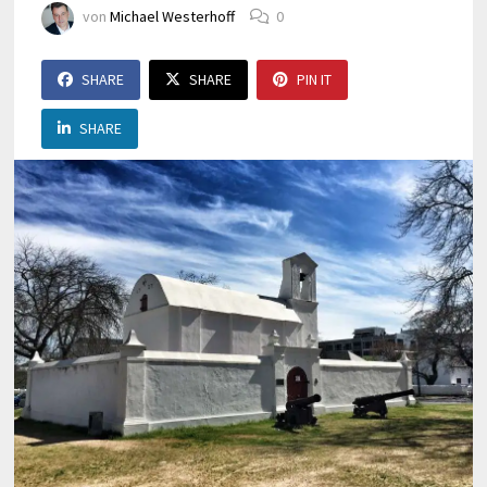
von
Michael Westerhoff
0
SHARE
SHARE
PIN IT
SHARE