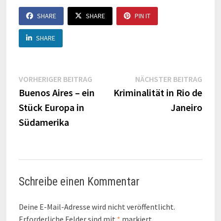
SHARE
SHARE
PIN IT
SHARE
Beitragsnavigation
Vorheriger
Näch
VORHERIGER BEITRAG
NÄCHSTER BEITRAG
Beitrag:
Beitr
Buenos Aires – ein
Kriminalität in Rio de
Stück Europa in
Janeiro
Südamerika
Schreibe einen Kommentar
Deine E-Mail-Adresse wird nicht veröffentlicht.
Erforderliche Felder sind mit
*
markiert