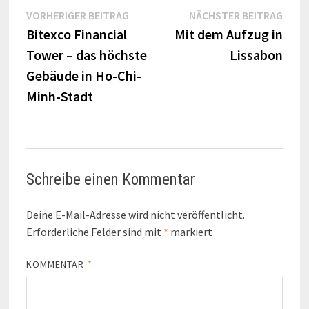
Beitragsnavigation
Vorheriger
Näch
VORHERIGER BEITRAG
NÄCHSTER BEITRAG
Beitrag:
Beitr
Bitexco Financial
Mit dem Aufzug in
Tower – das höchste
Lissabon
Gebäude in Ho-Chi-
Minh-Stadt
Schreibe einen Kommentar
Deine E-Mail-Adresse wird nicht veröffentlicht.
Erforderliche Felder sind mit
*
markiert
KOMMENTAR
*