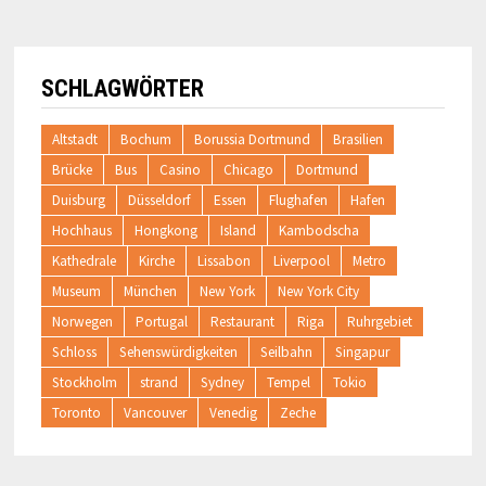
SCHLAGWÖRTER
Altstadt
Bochum
Borussia Dortmund
Brasilien
Brücke
Bus
Casino
Chicago
Dortmund
Duisburg
Düsseldorf
Essen
Flughafen
Hafen
Hochhaus
Hongkong
Island
Kambodscha
Kathedrale
Kirche
Lissabon
Liverpool
Metro
Museum
München
New York
New York City
Norwegen
Portugal
Restaurant
Riga
Ruhrgebiet
Schloss
Sehenswürdigkeiten
Seilbahn
Singapur
Stockholm
strand
Sydney
Tempel
Tokio
Toronto
Vancouver
Venedig
Zeche