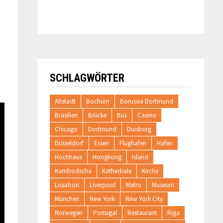
SCHLAGWÖRTER
Altstadt
Bochum
Borussia Dortmund
Brasilien
Brücke
Bus
Casino
Chicago
Dortmund
Duisburg
Düsseldorf
Essen
Flughafen
Hafen
Hochhaus
Hongkong
Island
Kambodscha
Kathedrale
Kirche
Lissabon
Liverpool
Metro
Museum
München
New York
New York City
Norwegen
Portugal
Restaurant
Riga