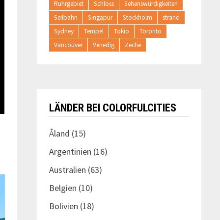
Ruhrgebiet
Schloss
Sehenswürdigkeiten
Seilbahn
Singapur
Stockholm
strand
Sydney
Tempel
Tokio
Toronto
Vancouver
Venedig
Zeche
LÄNDER BEI COLORFULCITIES
Åland
(15)
Argentinien
(16)
Australien
(63)
Belgien
(10)
Bolivien
(18)