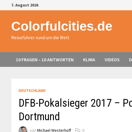
Zurück
7. August 2026
zum
Inhalt
Colorfulcities.de
Reiseführer rund um die Welt
10 FRAGEN – 10 ANTWORTEN
KLIMA
VIDEOS
D
DEUTSCHLAND
DFB-Pokalsieger 2017 – Po
Dortmund
von
Michael Westerhoff
0