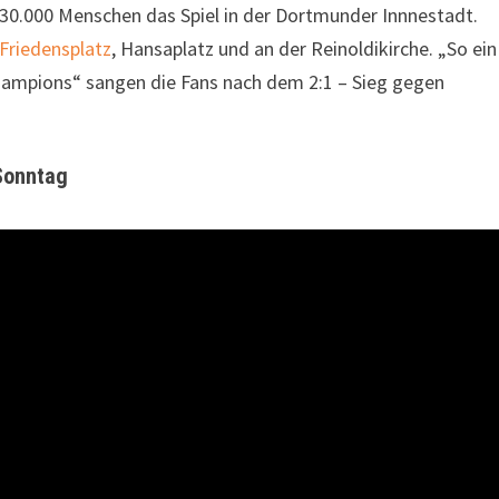
 30.000 Menschen das Spiel in der Dortmunder Innnestadt.
Friedensplatz
, Hansaplatz und an der Reinoldikirche. „So ein
ampions“ sangen die Fans nach dem 2:1 – Sieg gegen
Sonntag