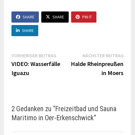
SHARE
SHARE
PIN IT
SHARE
Beitragsnavigation
Vorheriger
Näch
VORHERIGER BEITRAG
NÄCHSTER BEITRAG
Beitrag:
Beitr
VIDEO: Wasserfälle
Halde Rheinpreußen
Iguazu
in Moers
2 Gedanken zu “
Freizeitbad und Sauna
Maritimo in Oer-Erkenschwick
”