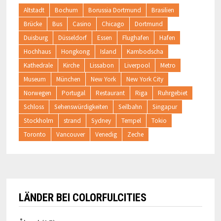
Altstadt
Bochum
Borussia Dortmund
Brasilien
Brücke
Bus
Casino
Chicago
Dortmund
Duisburg
Düsseldorf
Essen
Flughafen
Hafen
Hochhaus
Hongkong
Island
Kambodscha
Kathedrale
Kirche
Lissabon
Liverpool
Metro
Museum
München
New York
New York City
Norwegen
Portugal
Restaurant
Riga
Ruhrgebiet
Schloss
Sehenswürdigkeiten
Seilbahn
Singapur
Stockholm
strand
Sydney
Tempel
Tokio
Toronto
Vancouver
Venedig
Zeche
LÄNDER BEI COLORFULCITIES