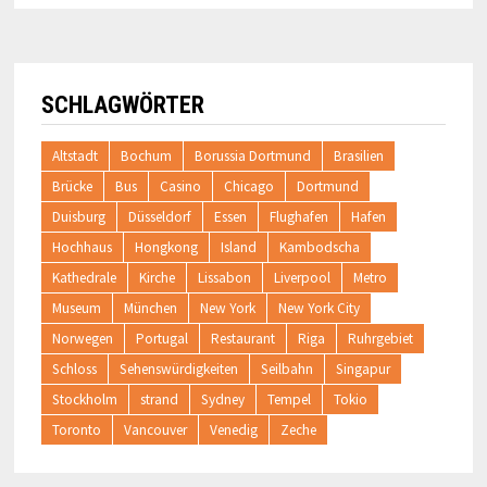
SCHLAGWÖRTER
Altstadt
Bochum
Borussia Dortmund
Brasilien
Brücke
Bus
Casino
Chicago
Dortmund
Duisburg
Düsseldorf
Essen
Flughafen
Hafen
Hochhaus
Hongkong
Island
Kambodscha
Kathedrale
Kirche
Lissabon
Liverpool
Metro
Museum
München
New York
New York City
Norwegen
Portugal
Restaurant
Riga
Ruhrgebiet
Schloss
Sehenswürdigkeiten
Seilbahn
Singapur
Stockholm
strand
Sydney
Tempel
Tokio
Toronto
Vancouver
Venedig
Zeche