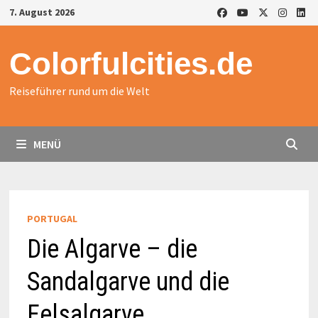
Zurück
7. August 2026
zum
Inhalt
Colorfulcities.de
Reiseführer rund um die Welt
MENÜ
PORTUGAL
Die Algarve – die
Sandalgarve und die
Felsalgarve