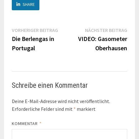
SHARE
Beitragsnavigation
Vorheriger
Näch
VORHERIGER BEITRAG
NÄCHSTER BEITRAG
Beitrag:
Beitr
Die Berlengas in
VIDEO: Gasometer
Portugal
Oberhausen
Schreibe einen Kommentar
Deine E-Mail-Adresse wird nicht veröffentlicht.
Erforderliche Felder sind mit
*
markiert
KOMMENTAR
*