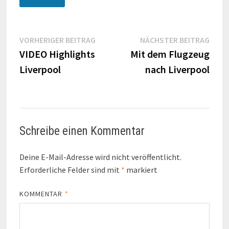
Beitragsnavigation
Vorheriger
Näch
VORHERIGER BEITRAG
NÄCHSTER BEITRAG
Beitrag:
Beitr
VIDEO Highlights
Mit dem Flugzeug
Liverpool
nach Liverpool
Schreibe einen Kommentar
Deine E-Mail-Adresse wird nicht veröffentlicht.
Erforderliche Felder sind mit
*
markiert
KOMMENTAR
*