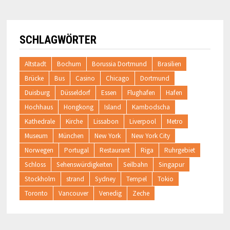
SCHLAGWÖRTER
Altstadt
Bochum
Borussia Dortmund
Brasilien
Brücke
Bus
Casino
Chicago
Dortmund
Duisburg
Düsseldorf
Essen
Flughafen
Hafen
Hochhaus
Hongkong
Island
Kambodscha
Kathedrale
Kirche
Lissabon
Liverpool
Metro
Museum
München
New York
New York City
Norwegen
Portugal
Restaurant
Riga
Ruhrgebiet
Schloss
Sehenswürdigkeiten
Seilbahn
Singapur
Stockholm
strand
Sydney
Tempel
Tokio
Toronto
Vancouver
Venedig
Zeche