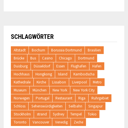
SCHLAGWÖRTER
Altstadt
Bochum
Borussia Dortmund
Brasilien
Brücke
Bus
Casino
Chicago
Dortmund
Duisburg
Düsseldorf
Essen
Flughafen
Hafen
Hochhaus
Hongkong
Island
Kambodscha
Kathedrale
Kirche
Lissabon
Liverpool
Metro
Museum
München
New York
New York City
Norwegen
Portugal
Restaurant
Riga
Ruhrgebiet
Schloss
Sehenswürdigkeiten
Seilbahn
Singapur
Stockholm
strand
Sydney
Tempel
Tokio
Toronto
Vancouver
Venedig
Zeche