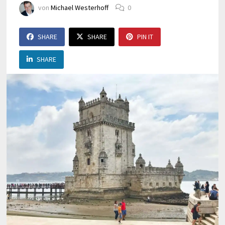
von
Michael Westerhoff
0
SHARE
SHARE
PIN IT
SHARE