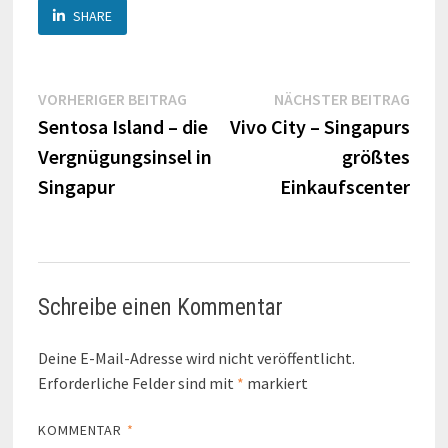
SHARE
Beitragsnavigation
Vorheriger
Näch
VORHERIGER BEITRAG
NÄCHSTER BEITRAG
Beitrag:
Beitr
Sentosa Island – die
Vivo City – Singapurs
Vergnügungsinsel in
größtes
Singapur
Einkaufscenter
Schreibe einen Kommentar
Deine E-Mail-Adresse wird nicht veröffentlicht.
Erforderliche Felder sind mit
*
markiert
KOMMENTAR
*