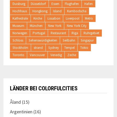
Duisburg
Düsseldorf
Essen
Flughafen
Hafen
Hochhaus
Hongkong
Island
Kambodscha
Kathedrale
Kirche
Lissabon
Liverpool
Metro
Museum
München
New York
New York City
Norwegen
Portugal
Restaurant
Riga
Ruhrgebiet
Schloss
Sehenswürdigkeiten
Seilbahn
Singapur
Stockholm
strand
Sydney
Tempel
Tokio
Toronto
Vancouver
Venedig
Zeche
LÄNDER BEI COLORFULCITIES
Åland
(15)
Argentinien
(16)