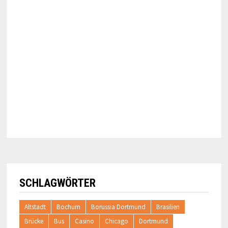
SCHLAGWÖRTER
Altstadt
Bochum
Borussia Dortmund
Brasilien
Brücke
Bus
Casino
Chicago
Dortmund