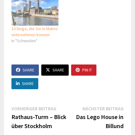
10 Dinge, die Sie in Malmö
unternehmen können
In "Schweden"
SHARE
SHARE
PIN IT
SHARE
Beitragsnavigation
Vorheriger
Näch
VORHERIGER BEITRAG
NÄCHSTER BEITRAG
Beitrag:
Beitr
Rathaus-Turm – Blick
Das Lego House in
über Stockholm
Billund