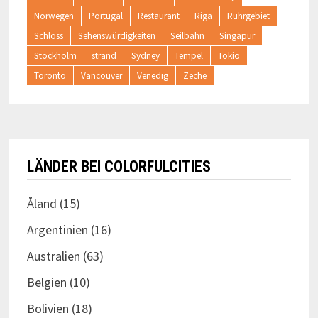
Norwegen
Portugal
Restaurant
Riga
Ruhrgebiet
Schloss
Sehenswürdigkeiten
Seilbahn
Singapur
Stockholm
strand
Sydney
Tempel
Tokio
Toronto
Vancouver
Venedig
Zeche
LÄNDER BEI COLORFULCITIES
Åland
(15)
Argentinien
(16)
Australien
(63)
Belgien
(10)
Bolivien
(18)