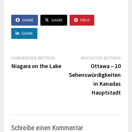
SHARE
SHARE
PIN IT
SHARE
Beitragsnavigation
Vorheriger
Näch
VORHERIGER BEITRAG
NÄCHSTER BEITRAG
Beitrag:
Beitr
Niagara on the Lake
Ottawa – 10
Sehenswürdigkeiten
in Kanadas
Hauptstadt
Schreibe einen Kommentar