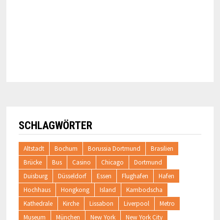
SCHLAGWÖRTER
Altstadt
Bochum
Borussia Dortmund
Brasilien
Brücke
Bus
Casino
Chicago
Dortmund
Duisburg
Düsseldorf
Essen
Flughafen
Hafen
Hochhaus
Hongkong
Island
Kambodscha
Kathedrale
Kirche
Lissabon
Liverpool
Metro
Museum
München
New York
New York City