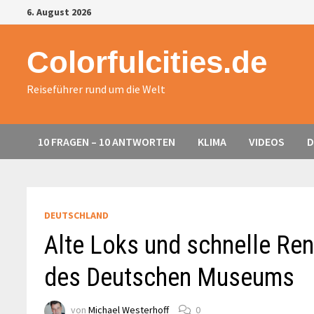
Zurück
6. August 2026
zum
Inhalt
Colorfulcities.de
Reiseführer rund um die Welt
10 FRAGEN – 10 ANTWORTEN
KLIMA
VIDEOS
D
DEUTSCHLAND
Alte Loks und schnelle R
des Deutschen Museums
von
Michael Westerhoff
0