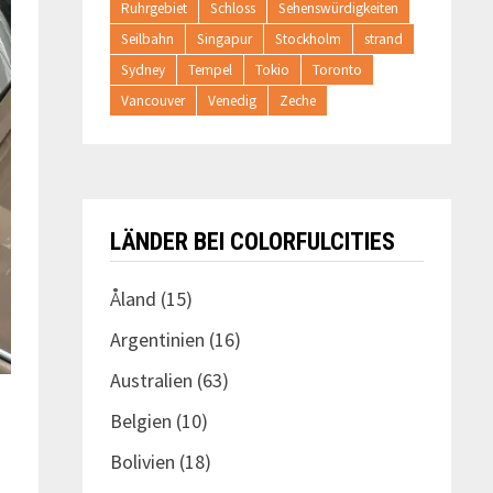
Ruhrgebiet
Schloss
Sehenswürdigkeiten
Seilbahn
Singapur
Stockholm
strand
Sydney
Tempel
Tokio
Toronto
Vancouver
Venedig
Zeche
LÄNDER BEI COLORFULCITIES
Åland
(15)
Argentinien
(16)
Australien
(63)
Belgien
(10)
Bolivien
(18)