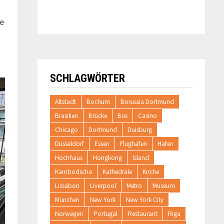
ße
SCHLAGWÖRTER
Altstadt
Bochum
Borussia Dortmund
Brasilien
Brücke
Bus
Casino
Chicago
Dortmund
Duisburg
Düsseldorf
Essen
Flughafen
Hafen
Hochhaus
Hongkong
Island
Kambodscha
Kathedrale
Kirche
Lissabon
Liverpool
Metro
Museum
München
New York
New York City
Norwegen
Portugal
Restaurant
Riga