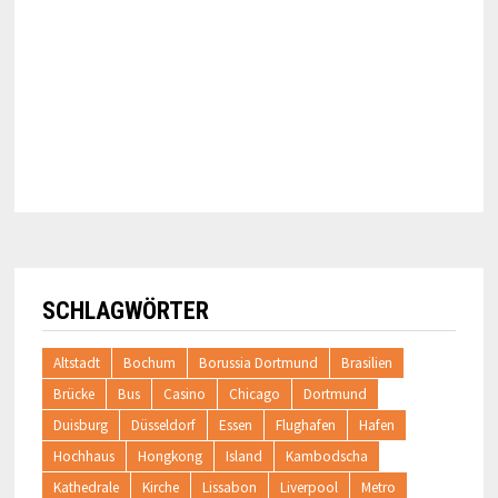
SCHLAGWÖRTER
Altstadt
Bochum
Borussia Dortmund
Brasilien
Brücke
Bus
Casino
Chicago
Dortmund
Duisburg
Düsseldorf
Essen
Flughafen
Hafen
Hochhaus
Hongkong
Island
Kambodscha
Kathedrale
Kirche
Lissabon
Liverpool
Metro