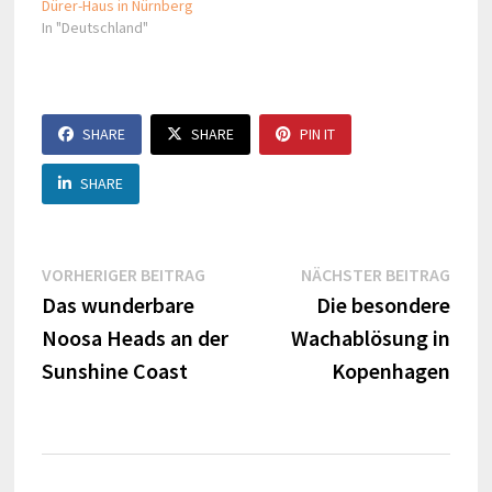
Dürer-Haus in Nürnberg
In "Deutschland"
SHARE
SHARE
PIN IT
SHARE
Beitragsnavigation
Vorheriger
Näch
VORHERIGER BEITRAG
NÄCHSTER BEITRAG
Beitrag:
Beitr
Das wunderbare
Die besondere
Noosa Heads an der
Wachablösung in
Sunshine Coast
Kopenhagen