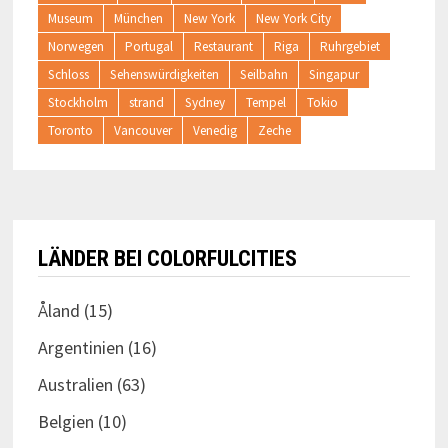
Museum
München
New York
New York City
Norwegen
Portugal
Restaurant
Riga
Ruhrgebiet
Schloss
Sehenswürdigkeiten
Seilbahn
Singapur
Stockholm
strand
Sydney
Tempel
Tokio
Toronto
Vancouver
Venedig
Zeche
LÄNDER BEI COLORFULCITIES
Åland
(15)
Argentinien
(16)
Australien
(63)
Belgien
(10)