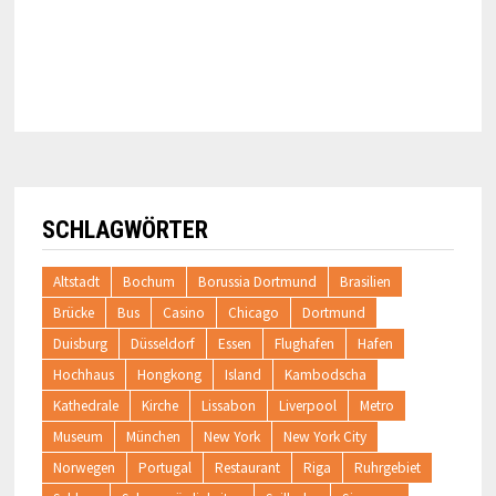
SCHLAGWÖRTER
Altstadt
Bochum
Borussia Dortmund
Brasilien
Brücke
Bus
Casino
Chicago
Dortmund
Duisburg
Düsseldorf
Essen
Flughafen
Hafen
Hochhaus
Hongkong
Island
Kambodscha
Kathedrale
Kirche
Lissabon
Liverpool
Metro
Museum
München
New York
New York City
Norwegen
Portugal
Restaurant
Riga
Ruhrgebiet