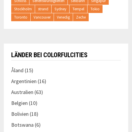
Schloss
Sehenswürdigkeiten
Seilbahn
Singapur
Stockholm
strand
Sydney
Tempel
Tokio
Toronto
Vancouver
Venedig
Zeche
LÄNDER BEI COLORFULCITIES
Åland
(15)
Argentinien
(16)
Australien
(63)
Belgien
(10)
Bolivien
(18)
Botswana
(6)