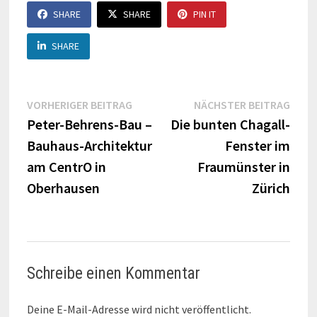
SHARE
SHARE
PIN IT
SHARE
Beitragsnavigation
Vorheriger
Näch
VORHERIGER BEITRAG
NÄCHSTER BEITRAG
Beitrag:
Beitr
Peter-Behrens-Bau –
Die bunten Chagall-
Bauhaus-Architektur
Fenster im
am CentrO in
Fraumünster in
Oberhausen
Zürich
Schreibe einen Kommentar
Deine E-Mail-Adresse wird nicht veröffentlicht.