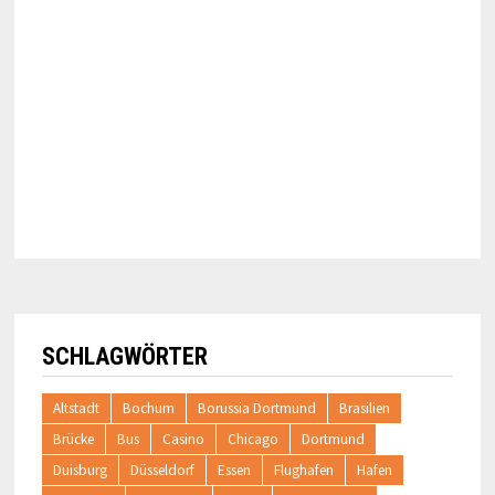
SCHLAGWÖRTER
Altstadt
Bochum
Borussia Dortmund
Brasilien
Brücke
Bus
Casino
Chicago
Dortmund
Duisburg
Düsseldorf
Essen
Flughafen
Hafen