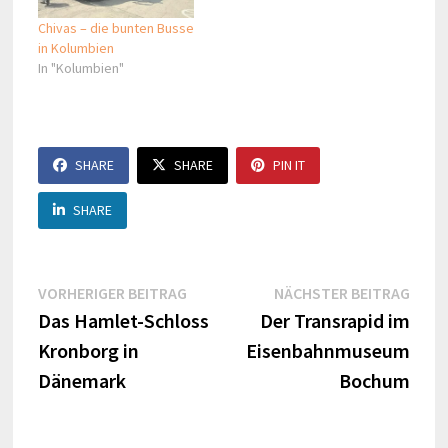
Chivas – die bunten Busse
in Kolumbien
In "Kolumbien"
SHARE
SHARE
PIN IT
SHARE
Beitragsnavigation
Vorheriger
Näch
VORHERIGER BEITRAG
NÄCHSTER BEITRAG
Beitrag:
Beitr
Das Hamlet-Schloss
Der Transrapid im
Kronborg in
Eisenbahnmuseum
Dänemark
Bochum