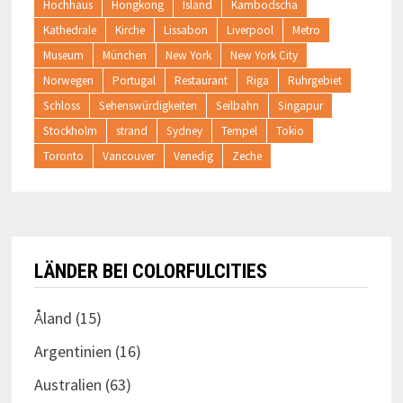
Hochhaus
Hongkong
Island
Kambodscha
Kathedrale
Kirche
Lissabon
Liverpool
Metro
Museum
München
New York
New York City
Norwegen
Portugal
Restaurant
Riga
Ruhrgebiet
Schloss
Sehenswürdigkeiten
Seilbahn
Singapur
Stockholm
strand
Sydney
Tempel
Tokio
Toronto
Vancouver
Venedig
Zeche
LÄNDER BEI COLORFULCITIES
Åland
(15)
Argentinien
(16)
Australien
(63)