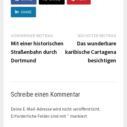
SHARE
Beitragsnavigation
Vorheriger
Näch
VORHERIGER BEITRAG
NÄCHSTER BEITRAG
Beitrag:
Beitr
Mit einer historischen
Das wunderbare
Straßenbahn durch
karibische Cartagena
Dortmund
besichtigen
Schreibe einen Kommentar
Deine E-Mail-Adresse wird nicht veröffentlicht.
Erforderliche Felder sind mit
*
markiert