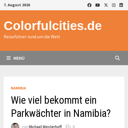
Zurück
7. August 2026
zum
Inhalt
Colorfulcities.de
Reiseführer rund um die Welt
MENÜ
NAMIBIA
Wie viel bekommt ein
Parkwächter in Namibia?
von
Michael Westerhoff
0