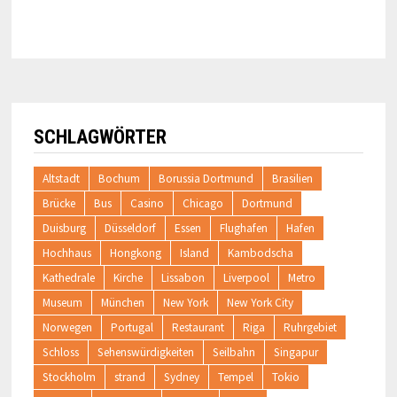
SCHLAGWÖRTER
Altstadt
Bochum
Borussia Dortmund
Brasilien
Brücke
Bus
Casino
Chicago
Dortmund
Duisburg
Düsseldorf
Essen
Flughafen
Hafen
Hochhaus
Hongkong
Island
Kambodscha
Kathedrale
Kirche
Lissabon
Liverpool
Metro
Museum
München
New York
New York City
Norwegen
Portugal
Restaurant
Riga
Ruhrgebiet
Schloss
Sehenswürdigkeiten
Seilbahn
Singapur
Stockholm
strand
Sydney
Tempel
Tokio