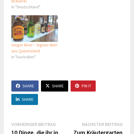
Brauerei
In "Deutschland"
Ginger Beer – Ingwer-Bier
aus Queensland
In "Australien"
SHARE
SHARE
PIN IT
SHARE
Beitragsnavigation
Vorheriger
Näch
VORHERIGER BEITRAG
NÄCHSTER BEITRAG
Beitrag:
Beitr
10 Dinge, die ihr in
Zum Kräutergarten