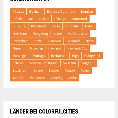
Altstadt
Bochum
Borussia Dortmund
Brasilien
Brücke
Bus
Casino
Chicago
Dortmund
Duisburg
Düsseldorf
Essen
Flughafen
Hafen
Hochhaus
Hongkong
Island
Kambodscha
Kathedrale
Kirche
Lissabon
Liverpool
Metro
Museum
München
New York
New York City
Norwegen
Portugal
Restaurant
Riga
Ruhrgebiet
Schloss
Sehenswürdigkeiten
Seilbahn
Singapur
Stockholm
strand
Sydney
Tempel
Tokio
Toronto
Vancouver
Venedig
Zeche
LÄNDER BEI COLORFULCITIES