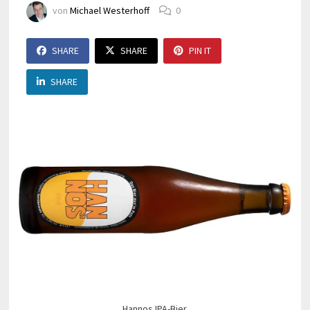
von
Michael Westerhoff
0
SHARE
SHARE
PIN IT
SHARE
Hannos IPA-Bier