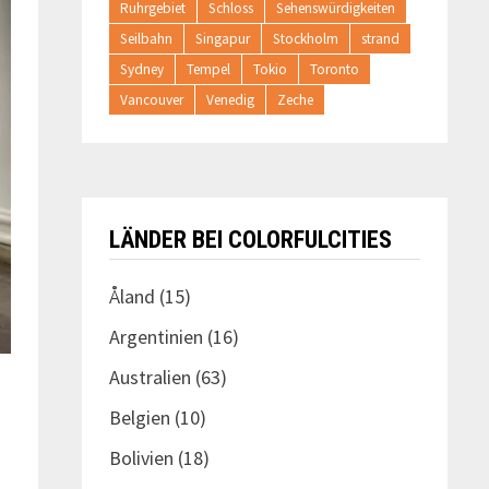
Ruhrgebiet
Schloss
Sehenswürdigkeiten
Seilbahn
Singapur
Stockholm
strand
Sydney
Tempel
Tokio
Toronto
Vancouver
Venedig
Zeche
LÄNDER BEI COLORFULCITIES
Åland
(15)
Argentinien
(16)
Australien
(63)
Belgien
(10)
Bolivien
(18)