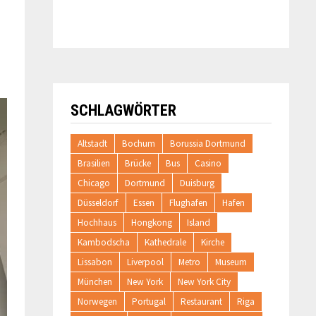
SCHLAGWÖRTER
Altstadt
Bochum
Borussia Dortmund
Brasilien
Brücke
Bus
Casino
Chicago
Dortmund
Duisburg
Düsseldorf
Essen
Flughafen
Hafen
Hochhaus
Hongkong
Island
Kambodscha
Kathedrale
Kirche
Lissabon
Liverpool
Metro
Museum
München
New York
New York City
Norwegen
Portugal
Restaurant
Riga