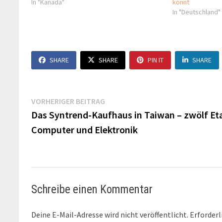
In "Kanada"
könnt
In "Deutschland"
SHARE
SHARE
PIN IT
SHARE
Beitragsnavigation
Vorheriger
VORHERIGER BEITRAG
Beitrag:
Das Syntrend-Kaufhaus in Taiwan – zwölf Et
Computer und Elektronik
Schreibe einen Kommentar
Deine E-Mail-Adresse wird nicht veröffentlicht.
Erforderl