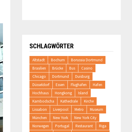
SCHLAGWÖRTER
Altstadt
Bochum
Borussia Dortmund
Brasilien
Brücke
Bus
Casino
Chicago
Dortmund
Duisburg
Düsseldorf
Essen
Flughafen
Hafen
Hochhaus
Hongkong
Island
Kambodscha
Kathedrale
Kirche
Lissabon
Liverpool
Metro
Museum
München
New York
New York City
Norwegen
Portugal
Restaurant
Riga