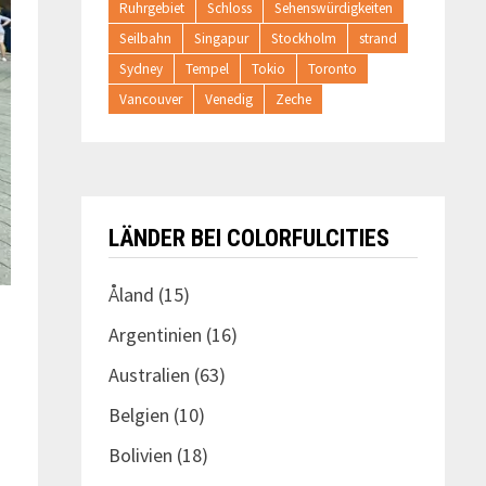
Ruhrgebiet
Schloss
Sehenswürdigkeiten
Seilbahn
Singapur
Stockholm
strand
Sydney
Tempel
Tokio
Toronto
Vancouver
Venedig
Zeche
LÄNDER BEI COLORFULCITIES
Åland
(15)
Argentinien
(16)
Australien
(63)
Belgien
(10)
Bolivien
(18)