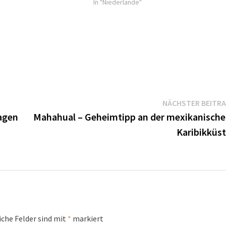
In "Niederlande"
NÄCHSTER BEITR
agen
Mahahual – Geheimtipp an der mexikanisch
Karibikküs
iche Felder sind mit
*
markiert