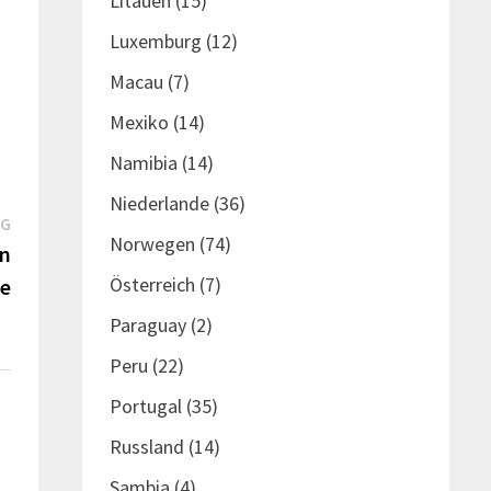
Litauen
(15)
Luxemburg
(12)
Macau
(7)
Mexiko
(14)
Namibia
(14)
Niederlande
(36)
Nächster
AG
Norwegen
(74)
Beitrag:
en
Österreich
(7)
te
Paraguay
(2)
Peru
(22)
Portugal
(35)
Russland
(14)
Sambia
(4)