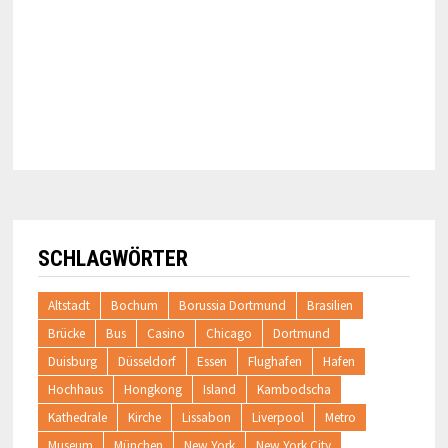
SCHLAGWÖRTER
Altstadt
Bochum
Borussia Dortmund
Brasilien
Brücke
Bus
Casino
Chicago
Dortmund
Duisburg
Düsseldorf
Essen
Flughafen
Hafen
Hochhaus
Hongkong
Island
Kambodscha
Kathedrale
Kirche
Lissabon
Liverpool
Metro
Museum
München
New York
New York City