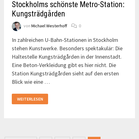
Stockholms schönste Metro-Station:
Kungsträdgården
von
Michael Westerhoff
0
In zahlreichen U-Bahn-Stationen in Stockholm
stehen Kunstwerke. Besonders spektakulär: Die
Haltestelle Kungsträdgården in der Innenstadt.
Eine Beton-Verkleidung gibt es hier nicht. Die
Station Kungsträdgården sieht auf den ersten
Blick wie eine …
STOCKHOLMS
WEITERLESEN
SCHÖNSTE
METRO-
STATION:
KUNGSTRÄDGÅRDEN