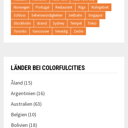
Norwegen
Portugal
Restaurant
Riga
Ruhrgebiet
Schloss
Sehenswürdigkeiten
Seilbahn
Singapur
Stockholm
strand
Sydney
Tempel
Tokio
Toronto
Vancouver
Venedig
Zeche
LÄNDER BEI COLORFULCITIES
Åland
(15)
Argentinien
(16)
Australien
(63)
Belgien
(10)
Bolivien
(18)