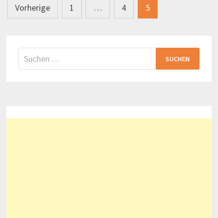
Seitennummerierung
Vorherige
1
…
4
5
der
Beiträge
Suchen
nach: