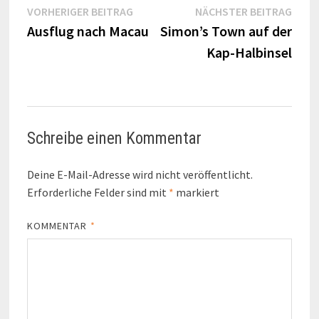
Beitragsnavigation
Vorheriger
Näch
VORHERIGER BEITRAG
NÄCHSTER BEITRAG
Beitrag:
Beitr
Ausflug nach Macau
Simon’s Town auf der
Kap-Halbinsel
Schreibe einen Kommentar
Deine E-Mail-Adresse wird nicht veröffentlicht.
Erforderliche Felder sind mit
*
markiert
KOMMENTAR
*