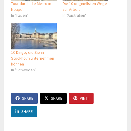
Tour durch die Metro in
Die 10 originellsten Wege
Neapel
zur Arbeit
In "Italien"
In "Australien"
10 Dinge, die Sie in
Stockholm unternehmen
können
In "Schweden"
SHARE
SHARE
PIN IT
SHARE