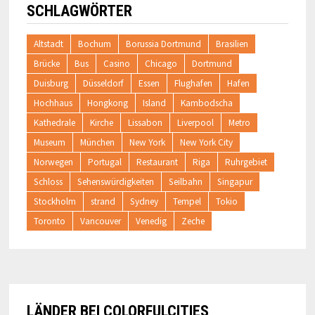
SCHLAGWÖRTER
Altstadt
Bochum
Borussia Dortmund
Brasilien
Brücke
Bus
Casino
Chicago
Dortmund
Duisburg
Düsseldorf
Essen
Flughafen
Hafen
Hochhaus
Hongkong
Island
Kambodscha
Kathedrale
Kirche
Lissabon
Liverpool
Metro
Museum
München
New York
New York City
Norwegen
Portugal
Restaurant
Riga
Ruhrgebiet
Schloss
Sehenswürdigkeiten
Seilbahn
Singapur
Stockholm
strand
Sydney
Tempel
Tokio
Toronto
Vancouver
Venedig
Zeche
LÄNDER BEI COLORFULCITIES