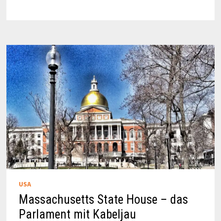
GEBÄUDE
UND
DER
CONTAINERHAFEN
USA
Massachusetts State House – das
Parlament mit Kabeljau