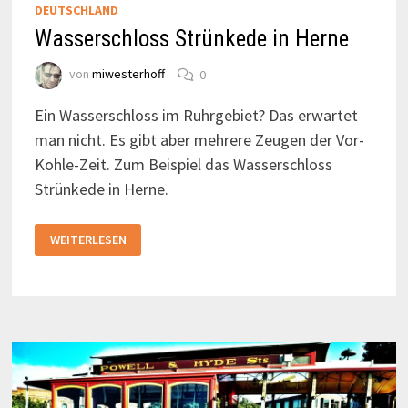
DEUTSCHLAND
Wasserschloss Strünkede in Herne
von
miwesterhoff
0
Ein Wasserschloss im Ruhrgebiet? Das erwartet
man nicht. Es gibt aber mehrere Zeugen der Vor-
Kohle-Zeit. Zum Beispiel das Wasserschloss
Strünkede in Herne.
WASSERSCHLOSS
WEITERLESEN
STRÜNKEDE
IN
HERNE