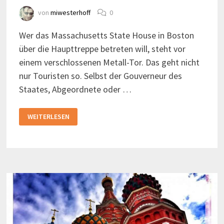
von
miwesterhoff
0
Wer das Massachusetts State House in Boston
über die Haupttreppe betreten will, steht vor
einem verschlossenen Metall-Tor. Das geht nicht
nur Touristen so. Selbst der Gouverneur des
Staates, Abgeordnete oder …
MASSACHUSETTS
WEITERLESEN
STATE
HOUSE
–
DAS
PARLAMENT
MIT
KABELJAU