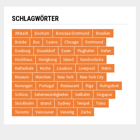
SCHLAGWÖRTER
Altstadt
Bochum
Borussia Dortmund
Brasilien
Brücke
Bus
Casino
Chicago
Dortmund
Duisburg
Düsseldorf
Essen
Flughafen
Hafen
Hochhaus
Hongkong
Island
Kambodscha
Kathedrale
Kirche
Lissabon
Liverpool
Metro
Museum
München
New York
New York City
Norwegen
Portugal
Restaurant
Riga
Ruhrgebiet
Schloss
Sehenswürdigkeiten
Seilbahn
Singapur
Stockholm
strand
Sydney
Tempel
Tokio
Toronto
Vancouver
Venedig
Zeche