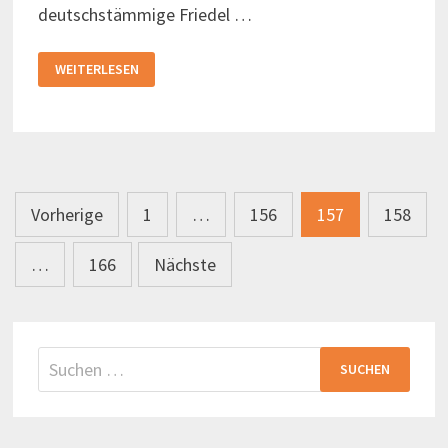
deutschstämmige Friedel …
WIE
WEITERLESEN
DIE
FRAUEN
DIE
CABLE
CARS
RETTETEN
Seitennummerierung
Vorherige
1
…
156
157
158
der
…
166
Nächste
Beiträge
Suchen
nach: