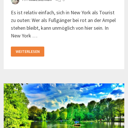
Es ist relativ einfach, sich in New York als Tourist
zu outen: Wer als Fußgänger bei rot an der Ampel
stehen bleibt, kann unmöglich von hier sein. In
New York …
NEW
WEITERLESEN
YORK:
BEI
GRÜN
GEHEN,
BEI
ROT
AUCH