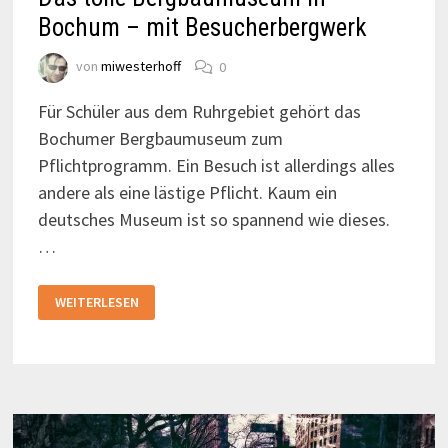
Bochum – mit Besucherbergwerk
von
miwesterhoff
0
Für Schüler aus dem Ruhrgebiet gehört das
Bochumer Bergbaumuseum zum
Pflichtprogramm. Ein Besuch ist allerdings alles
andere als eine lästige Pflicht. Kaum ein
deutsches Museum ist so spannend wie dieses.
…
DAS
WEITERLESEN
TOLLE
BERGBAUMUSEUM
IN
BOCHUM
–
MIT
BESUCHERBERGWERK