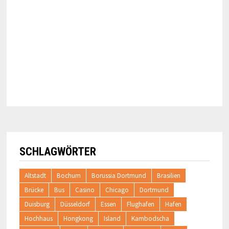
SCHLAGWÖRTER
Altstadt
Bochum
Borussia Dortmund
Brasilien
Brücke
Bus
Casino
Chicago
Dortmund
Duisburg
Düsseldorf
Essen
Flughafen
Hafen
Hochhaus
Hongkong
Island
Kambodscha