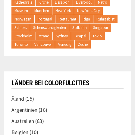
Kathedrale
Kirche
Lissabon
Liverpool
Metro
Museum
München
New York
New York City
Norwegen
Portugal
Restaurant
Riga
Ruhrgebiet
Schloss
Sehenswürdigkeiten
Seilbahn
Singapur
Stockholm
strand
Sydney
Tempel
Tokio
Toronto
Vancouver
Venedig
Zeche
LÄNDER BEI COLORFULCITIES
Åland
(15)
Argentinien
(16)
Australien
(63)
Belgien
(10)