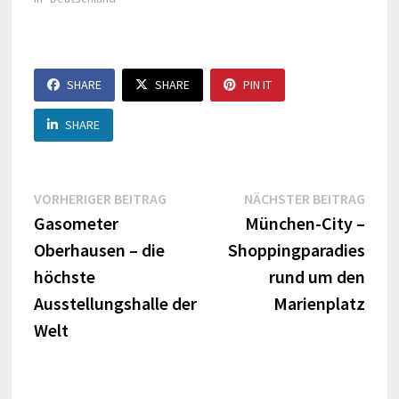
SHARE
SHARE
PIN IT
SHARE
Beitragsnavigation
Vorheriger
Näch
VORHERIGER BEITRAG
NÄCHSTER BEITRAG
Beitrag:
Beitr
Gasometer
München-City –
Oberhausen – die
Shoppingparadies
höchste
rund um den
Ausstellungshalle der
Marienplatz
Welt