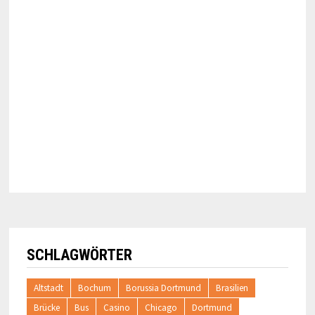
SCHLAGWÖRTER
Altstadt
Bochum
Borussia Dortmund
Brasilien
Brücke
Bus
Casino
Chicago
Dortmund