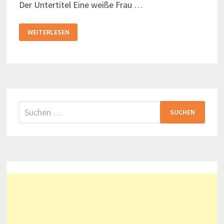
Der Untertitel Eine weiße Frau …
A
WEITERLESEN
UNITED
KINGDOM
–
EIN
FILM
ÜBER
BOTSWANA
Suchen
nach: