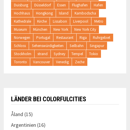
Duisburg
Düsseldorf
Essen
Flughafen
Hafen
Hochhaus
Hongkong
Island
Kambodscha
Kathedrale
Kirche
Lissabon
Liverpool
Metro
Museum
München
New York
New York City
Norwegen
Portugal
Restaurant
Riga
Ruhrgebiet
Schloss
Sehenswürdigkeiten
Seilbahn
Singapur
Stockholm
strand
Sydney
Tempel
Tokio
Toronto
Vancouver
Venedig
Zeche
LÄNDER BEI COLORFULCITIES
Åland
(15)
Argentinien
(16)