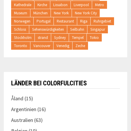
Kathedrale
Kirche
Lissabon
Liverpool
Metro
Museum
München
New York
New York City
Norwegen
Portugal
Restaurant
Riga
Ruhrgebiet
Schloss
Sehenswürdigkeiten
Seilbahn
Singapur
Stockholm
strand
Sydney
Tempel
Tokio
Toronto
Vancouver
Venedig
Zeche
LÄNDER BEI COLORFULCITIES
Åland
(15)
Argentinien
(16)
Australien
(63)
Belgien
(10)