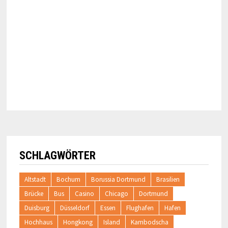
SCHLAGWÖRTER
Altstadt
Bochum
Borussia Dortmund
Brasilien
Brücke
Bus
Casino
Chicago
Dortmund
Duisburg
Düsseldorf
Essen
Flughafen
Hafen
Hochhaus
Hongkong
Island
Kambodscha