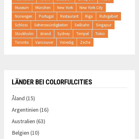
Museum
München
New York
New York City
Norwegen
Portugal
Restaurant
Riga
Ruhrgebiet
Schloss
Sehenswürdigkeiten
Seilbahn
Singapur
Stockholm
strand
Sydney
Tempel
Tokio
Toronto
Vancouver
Venedig
Zeche
LÄNDER BEI COLORFULCITIES
Åland
(15)
Argentinien
(16)
Australien
(63)
Belgien
(10)