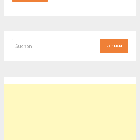
GONDEL
DURCH
VENEDIG
Suchen
nach: