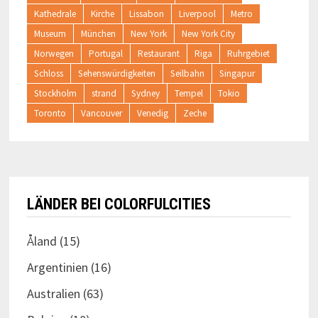
Kathedrale
Kirche
Lissabon
Liverpool
Metro
Museum
München
New York
New York City
Norwegen
Portugal
Restaurant
Riga
Ruhrgebiet
Schloss
Sehenswürdigkeiten
Seilbahn
Singapur
Stockholm
strand
Sydney
Tempel
Tokio
Toronto
Vancouver
Venedig
Zeche
LÄNDER BEI COLORFULCITIES
Åland
(15)
Argentinien
(16)
Australien
(63)