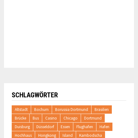
SCHLAGWÖRTER
Altstadt
Bochum
Borussia Dortmund
Brasilien
Brücke
Bus
Casino
Chicago
Dortmund
Duisburg
Düsseldorf
Essen
Flughafen
Hafen
Hochhaus
Hongkong
Island
Kambodscha