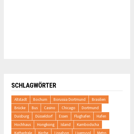
SCHLAGWÖRTER
Altstadt
Bochum
Borussia Dortmund
Brasilien
Brücke
Bus
Casino
Chicago
Dortmund
Duisburg
Düsseldorf
Essen
Flughafen
Hafen
Hochhaus
Hongkong
Island
Kambodscha
Kathedrale
Kirche
Lissabon
Liverpool
Metro