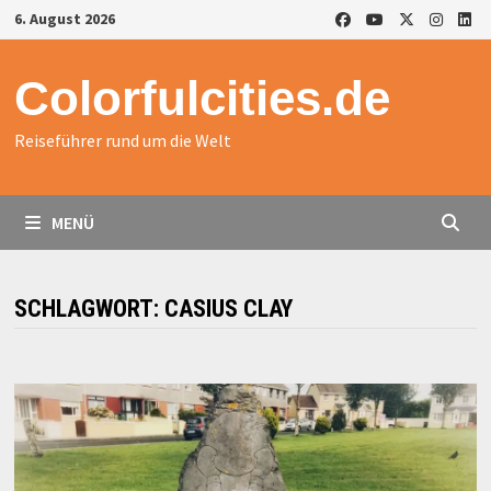
Zurück
6. August 2026
zum
Inhalt
Colorfulcities.de
Reiseführer rund um die Welt
MENÜ
SCHLAGWORT:
CASIUS CLAY