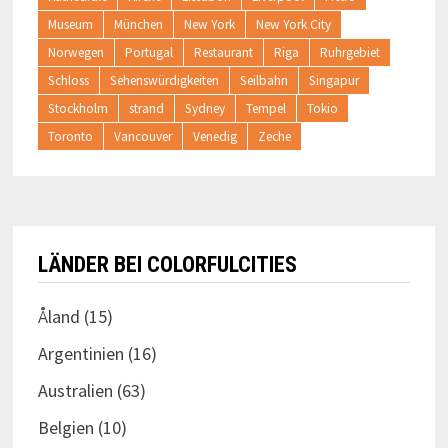
Museum
München
New York
New York City
Norwegen
Portugal
Restaurant
Riga
Ruhrgebiet
Schloss
Sehenswürdigkeiten
Seilbahn
Singapur
Stockholm
strand
Sydney
Tempel
Tokio
Toronto
Vancouver
Venedig
Zeche
LÄNDER BEI COLORFULCITIES
Åland
(15)
Argentinien
(16)
Australien
(63)
Belgien
(10)