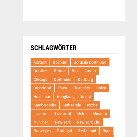
SCHLAGWÖRTER
Altstadt
Bochum
Borussia Dortmund
Brasilien
Brücke
Bus
Casino
Chicago
Dortmund
Duisburg
Düsseldorf
Essen
Flughafen
Hafen
Hochhaus
Hongkong
Island
Kambodscha
Kathedrale
Kirche
Lissabon
Liverpool
Metro
Museum
München
New York
New York City
Norwegen
Portugal
Restaurant
Riga