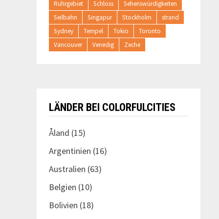
Ruhrgebiet
Schloss
Sehenswürdigkeiten
Seilbahn
Singapur
Stockholm
strand
Sydney
Tempel
Tokio
Toronto
Vancouver
Venedig
Zeche
LÄNDER BEI COLORFULCITIES
Åland
(15)
Argentinien
(16)
Australien
(63)
Belgien
(10)
Bolivien
(18)