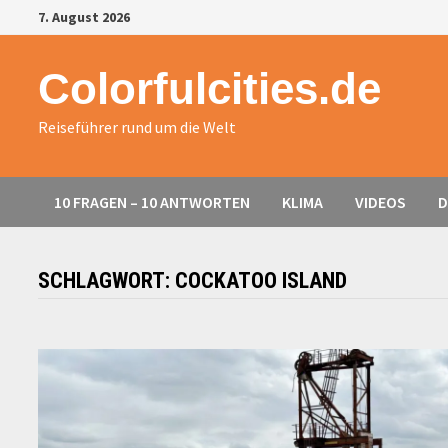
Zurück
7. August 2026
zum
Inhalt
Colorfulcities.de
Reiseführer rund um die Welt
10 FRAGEN – 10 ANTWORTEN
KLIMA
VIDEOS
D
SCHLAGWORT:
COCKATOO ISLAND