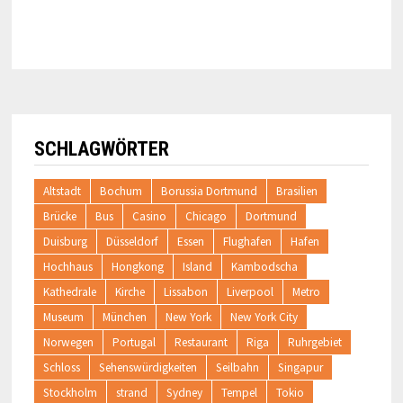
SCHLAGWÖRTER
Altstadt
Bochum
Borussia Dortmund
Brasilien
Brücke
Bus
Casino
Chicago
Dortmund
Duisburg
Düsseldorf
Essen
Flughafen
Hafen
Hochhaus
Hongkong
Island
Kambodscha
Kathedrale
Kirche
Lissabon
Liverpool
Metro
Museum
München
New York
New York City
Norwegen
Portugal
Restaurant
Riga
Ruhrgebiet
Schloss
Sehenswürdigkeiten
Seilbahn
Singapur
Stockholm
strand
Sydney
Tempel
Tokio