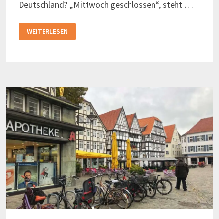
Deutschland? „Mittwoch geschlossen“, steht …
IN
WEITERLESEN
NORWEGEN
SIND
KNEIPEN
UND
RESTAURANTS
DIGITAL