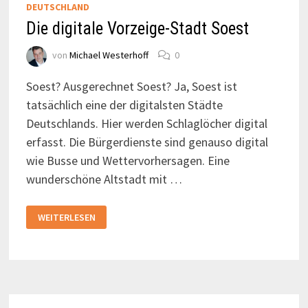
DEUTSCHLAND
Die digitale Vorzeige-Stadt Soest
von
Michael Westerhoff
0
Soest? Ausgerechnet Soest? Ja, Soest ist
tatsächlich eine der digitalsten Städte
Deutschlands. Hier werden Schlaglöcher digital
erfasst. Die Bürgerdienste sind genauso digital
wie Busse und Wettervorhersagen. Eine
wunderschöne Altstadt mit …
DIE
WEITERLESEN
DIGITALE
VORZEIGE-
STADT
SOEST