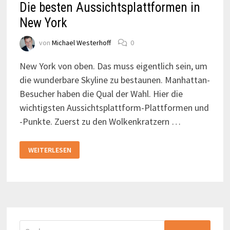
Die besten Aussichtsplattformen in
New York
von
Michael Westerhoff
0
New York von oben. Das muss eigentlich sein, um
die wunderbare Skyline zu bestaunen. Manhattan-
Besucher haben die Qual der Wahl. Hier die
wichtigsten Aussichtsplattform-Plattformen und
-Punkte. Zuerst zu den Wolkenkratzern …
DIE
WEITERLESEN
BESTEN
AUSSICHTSPLATTFORMEN
IN
NEW
YORK
Suchen