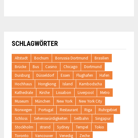
SCHLAGWÖRTER
Altstadt
Bochum
Borussia Dortmund
Brasilien
Brücke
Bus
Casino
Chicago
Dortmund
Duisburg
Düsseldorf
Essen
Flughafen
Hafen
Hochhaus
Hongkong
Island
Kambodscha
Kathedrale
Kirche
Lissabon
Liverpool
Metro
Museum
München
New York
New York City
Norwegen
Portugal
Restaurant
Riga
Ruhrgebiet
Schloss
Sehenswürdigkeiten
Seilbahn
Singapur
Stockholm
strand
Sydney
Tempel
Tokio
Toronto
Vancouver
Venedig
Zeche