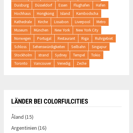
Duisburg
Düsseldorf
Essen
Flughafen
Hafen
Hochhaus
Hongkong
Island
Kambodscha
Kathedrale
Kirche
Lissabon
Liverpool
Metro
Museum
München
New York
New York City
Norwegen
Portugal
Restaurant
Riga
Ruhrgebiet
Schloss
Sehenswürdigkeiten
Seilbahn
Singapur
Stockholm
strand
Sydney
Tempel
Tokio
Toronto
Vancouver
Venedig
Zeche
LÄNDER BEI COLORFULCITIES
Åland
(15)
Argentinien
(16)