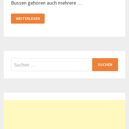
Bussen gehören auch mehrere …
HAFENRUNDFAHRT
WEITERLESEN
MIT
DEM
LINIEN-
SCHIFF
Suchen
nach: