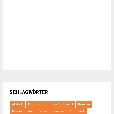
SCHLAGWÖRTER
Altstadt
Bochum
Borussia Dortmund
Brasilien
Brücke
Bus
Casino
Chicago
Dortmund