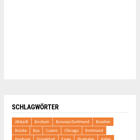
SCHLAGWÖRTER
Altstadt
Bochum
Borussia Dortmund
Brasilien
Brücke
Bus
Casino
Chicago
Dortmund
Duisburg
Düsseldorf
Essen
Flughafen
Hafen