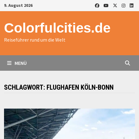
Zurück
9. August 2026
zum
Inhalt
Colorfulcities.de
Reiseführer rund um die Welt
MENÜ
SCHLAGWORT:
FLUGHAFEN KÖLN-BONN