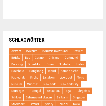
SCHLAGWÖRTER
Altstadt
Bochum
Borussia Dortmund
Brasilien
Brücke
Bus
Casino
Chicago
Dortmund
Duisburg
Düsseldorf
Essen
Flughafen
Hafen
Hochhaus
Hongkong
Island
Kambodscha
Kathedrale
Kirche
Lissabon
Liverpool
Metro
Museum
München
New York
New York City
Norwegen
Portugal
Restaurant
Riga
Ruhrgebiet
Schloss
Sehenswürdigkeiten
Seilbahn
Singapur
Stockholm
strand
Sydney
Tempel
Tokio