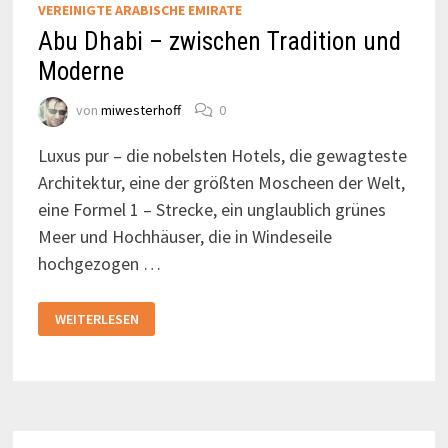
VEREINIGTE ARABISCHE EMIRATE
Abu Dhabi – zwischen Tradition und
Moderne
von
miwesterhoff
0
Luxus pur – die nobelsten Hotels, die gewagteste
Architektur, eine der größten Moscheen der Welt,
eine Formel 1 – Strecke, ein unglaublich grünes
Meer und Hochhäuser, die in Windeseile
hochgezogen …
ABU
WEITERLESEN
DHABI
–
ZWISCHEN
TRADITION
UND
MODERNE