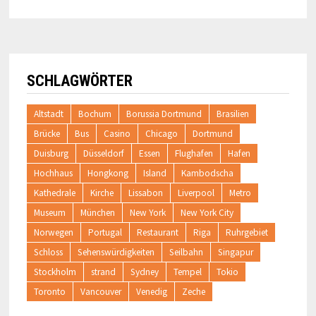
SCHLAGWÖRTER
Altstadt
Bochum
Borussia Dortmund
Brasilien
Brücke
Bus
Casino
Chicago
Dortmund
Duisburg
Düsseldorf
Essen
Flughafen
Hafen
Hochhaus
Hongkong
Island
Kambodscha
Kathedrale
Kirche
Lissabon
Liverpool
Metro
Museum
München
New York
New York City
Norwegen
Portugal
Restaurant
Riga
Ruhrgebiet
Schloss
Sehenswürdigkeiten
Seilbahn
Singapur
Stockholm
strand
Sydney
Tempel
Tokio
Toronto
Vancouver
Venedig
Zeche