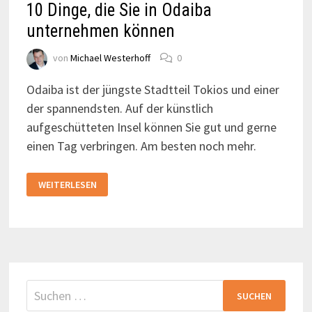
10 Dinge, die Sie in Odaiba
unternehmen können
von
Michael Westerhoff
0
Odaiba ist der jüngste Stadtteil Tokios und einer
der spannendsten. Auf der künstlich
aufgeschütteten Insel können Sie gut und gerne
einen Tag verbringen. Am besten noch mehr.
10
WEITERLESEN
DINGE,
DIE
SIE
IN
ODAIBA
UNTERNEHMEN
KÖNNEN
Suchen
nach: