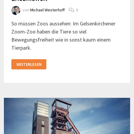
von
Michael Westerhoff
0
So müssen Zoos aussehen: Im Gelsenkirchener
Zoom-Zoo haben die Tiere so viel
Bewegungsfreiheit wie in sonst kaum einem
Tierpark.
DER
WEITERLESEN
ETWAS
ANDERE
ZOO:
DIE
ZOOM-
ERLEBNISWELT