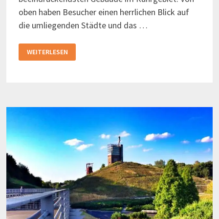
oben haben Besucher einen herrlichen Blick auf
die umliegenden Städte und das …
GASOMETER
WEITERLESEN
OBERHAUSEN
–
DIE
HÖCHSTE
AUSSTELLUNGSHALLE
DER
WELT