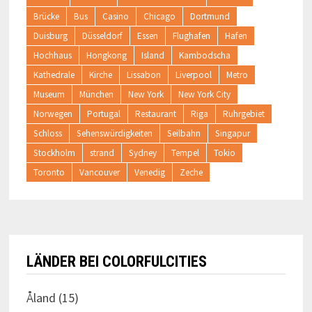
Brücke
Bus
Casino
Chicago
Dortmund
Duisburg
Düsseldorf
Essen
Flughafen
Hafen
Hochhaus
Hongkong
Island
Kambodscha
Kathedrale
Kirche
Lissabon
Liverpool
Metro
Museum
München
New York
New York City
Norwegen
Portugal
Restaurant
Riga
Ruhrgebiet
Schloss
Sehenswürdigkeiten
Seilbahn
Singapur
Stockholm
strand
Sydney
Tempel
Tokio
Toronto
Vancouver
Venedig
Zeche
LÄNDER BEI COLORFULCITIES
Åland
(15)