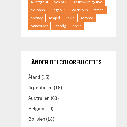
Ruhrgebiet
Schloss
Sehenswürdigkeiten
Seilbahn
Singapur
Stockholm
strand
Sydney
Tempel
Tokio
Toronto
Vancouver
Venedig
Zeche
LÄNDER BEI COLORFULCITIES
Åland
(15)
Argentinien
(16)
Australien
(63)
Belgien
(10)
Bolivien
(18)