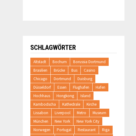
SCHLAGWÖRTER
Altstadt
Bochum
Borussia Dortmund
Brasilien
Brücke
Bus
Casino
Chicago
Dortmund
Duisburg
Düsseldorf
Essen
Flughafen
Hafen
Hochhaus
Hongkong
Island
Kambodscha
Kathedrale
Kirche
Lissabon
Liverpool
Metro
Museum
München
New York
New York City
Norwegen
Portugal
Restaurant
Riga