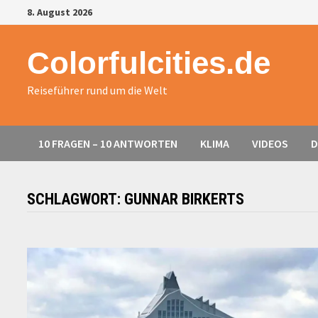
Zurück
8. August 2026
zum
Inhalt
Colorfulcities.de
Reiseführer rund um die Welt
10 FRAGEN – 10 ANTWORTEN
KLIMA
VIDEOS
D
SCHLAGWORT:
GUNNAR BIRKERTS