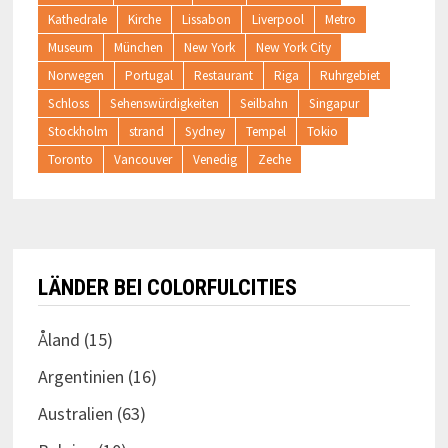
Kathedrale
Kirche
Lissabon
Liverpool
Metro
Museum
München
New York
New York City
Norwegen
Portugal
Restaurant
Riga
Ruhrgebiet
Schloss
Sehenswürdigkeiten
Seilbahn
Singapur
Stockholm
strand
Sydney
Tempel
Tokio
Toronto
Vancouver
Venedig
Zeche
LÄNDER BEI COLORFULCITIES
Åland
(15)
Argentinien
(16)
Australien
(63)