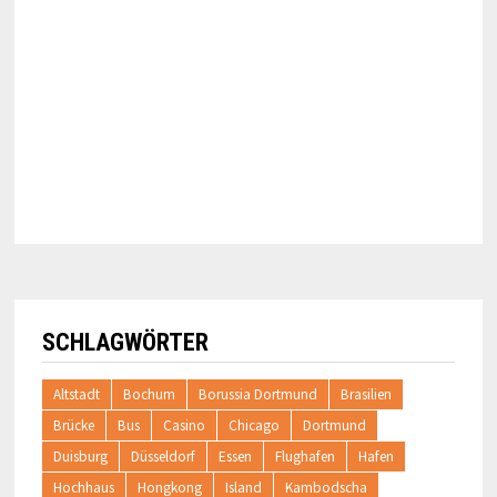
SCHLAGWÖRTER
Altstadt
Bochum
Borussia Dortmund
Brasilien
Brücke
Bus
Casino
Chicago
Dortmund
Duisburg
Düsseldorf
Essen
Flughafen
Hafen
Hochhaus
Hongkong
Island
Kambodscha