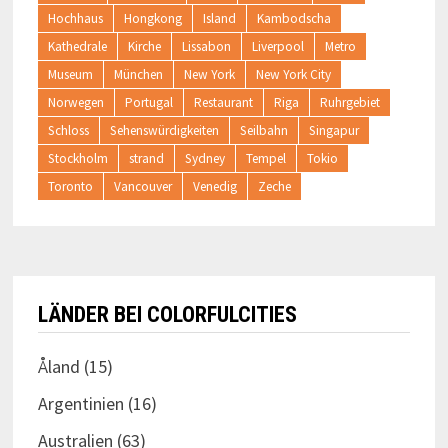
Hochhaus
Hongkong
Island
Kambodscha
Kathedrale
Kirche
Lissabon
Liverpool
Metro
Museum
München
New York
New York City
Norwegen
Portugal
Restaurant
Riga
Ruhrgebiet
Schloss
Sehenswürdigkeiten
Seilbahn
Singapur
Stockholm
strand
Sydney
Tempel
Tokio
Toronto
Vancouver
Venedig
Zeche
LÄNDER BEI COLORFULCITIES
Åland
(15)
Argentinien
(16)
Australien
(63)