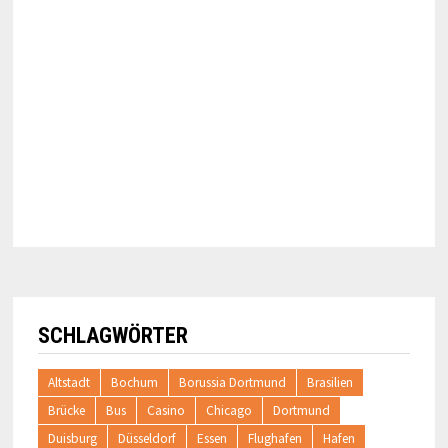
SCHLAGWÖRTER
Altstadt
Bochum
Borussia Dortmund
Brasilien
Brücke
Bus
Casino
Chicago
Dortmund
Duisburg
Düsseldorf
Essen
Flughafen
Hafen