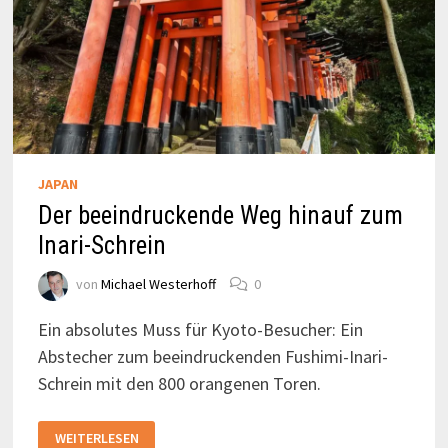
JAPAN
Der beeindruckende Weg hinauf zum
Inari-Schrein
von
Michael Westerhoff
0
Ein absolutes Muss für Kyoto-Besucher: Ein
Abstecher zum beeindruckenden Fushimi-Inari-
Schrein mit den 800 orangenen Toren.
DER
WEITERLESEN
BEEINDRUCKENDE