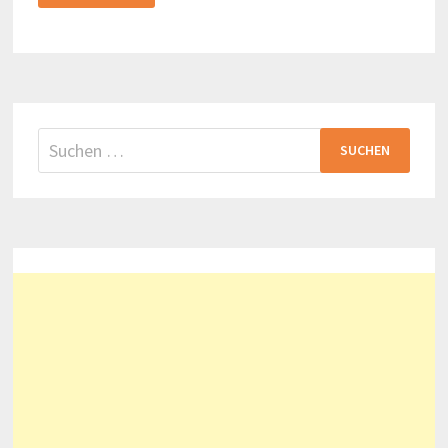
WEG
HINAUF
ZUM
INARI-
SCHREIN
Suchen
nach: