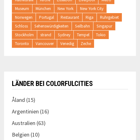
Museum
München
New York
New York City
Norwegen
Portugal
Restaurant
Riga
Ruhrgebiet
Schloss
Sehenswürdigkeiten
Seilbahn
Singapur
Stockholm
strand
Sydney
Tempel
Tokio
Toronto
Vancouver
Venedig
Zeche
LÄNDER BEI COLORFULCITIES
Åland
(15)
Argentinien
(16)
Australien
(63)
Belgien
(10)