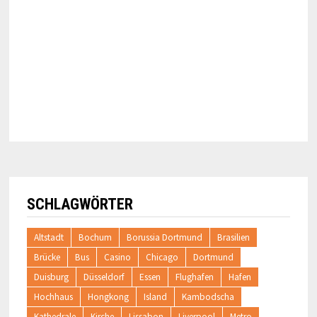
SCHLAGWÖRTER
Altstadt
Bochum
Borussia Dortmund
Brasilien
Brücke
Bus
Casino
Chicago
Dortmund
Duisburg
Düsseldorf
Essen
Flughafen
Hafen
Hochhaus
Hongkong
Island
Kambodscha
Kathedrale
Kirche
Lissabon
Liverpool
Metro