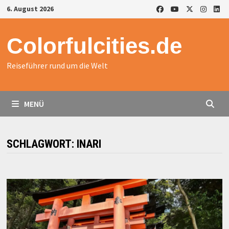
Zurück
6. August 2026
zum
Inhalt
Colorfulcities.de
Reiseführer rund um die Welt
MENÜ
SCHLAGWORT:
INARI