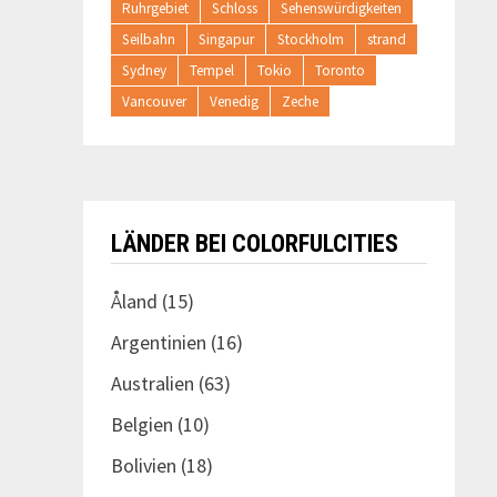
Ruhrgebiet
Schloss
Sehenswürdigkeiten
Seilbahn
Singapur
Stockholm
strand
Sydney
Tempel
Tokio
Toronto
Vancouver
Venedig
Zeche
LÄNDER BEI COLORFULCITIES
Åland
(15)
Argentinien
(16)
Australien
(63)
Belgien
(10)
Bolivien
(18)