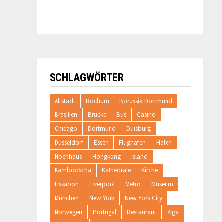
SCHLAGWÖRTER
Altstadt
Bochum
Borussia Dortmund
Brasilien
Brücke
Bus
Casino
Chicago
Dortmund
Duisburg
Düsseldorf
Essen
Flughafen
Hafen
Hochhaus
Hongkong
Island
Kambodscha
Kathedrale
Kirche
Lissabon
Liverpool
Metro
Museum
München
New York
New York City
Norwegen
Portugal
Restaurant
Riga