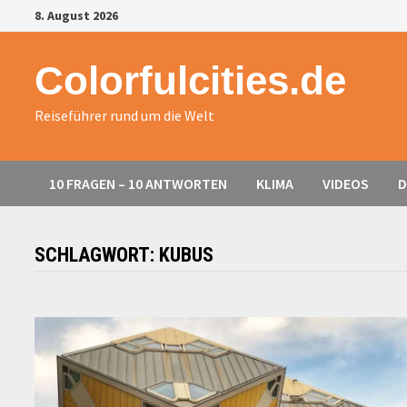
Zurück
8. August 2026
zum
Inhalt
Colorfulcities.de
Reiseführer rund um die Welt
10 FRAGEN – 10 ANTWORTEN
KLIMA
VIDEOS
D
SCHLAGWORT:
KUBUS