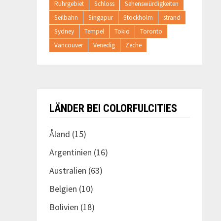
Ruhrgebiet
Schloss
Sehenswürdigkeiten
Seilbahn
Singapur
Stockholm
strand
Sydney
Tempel
Tokio
Toronto
Vancouver
Venedig
Zeche
LÄNDER BEI COLORFULCITIES
Åland
(15)
Argentinien
(16)
Australien
(63)
Belgien
(10)
Bolivien
(18)