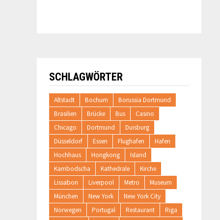
SCHLAGWÖRTER
Altstadt
Bochum
Borussia Dortmund
Brasilien
Brücke
Bus
Casino
Chicago
Dortmund
Duisburg
Düsseldorf
Essen
Flughafen
Hafen
Hochhaus
Hongkong
Island
Kambodscha
Kathedrale
Kirche
Lissabon
Liverpool
Metro
Museum
München
New York
New York City
Norwegen
Portugal
Restaurant
Riga