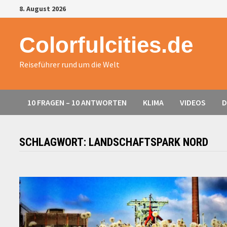
Zurück
8. August 2026
zum
Inhalt
Colorfulcities.de
Reiseführer rund um die Welt
10 FRAGEN – 10 ANTWORTEN
KLIMA
VIDEOS
D
SCHLAGWORT:
LANDSCHAFTSPARK NORD