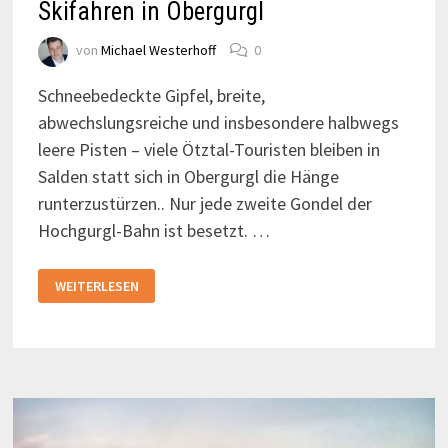
Skifahren in Obergurgl
von
Michael Westerhoff
0
Schneebedeckte Gipfel, breite,
abwechslungsreiche und insbesondere halbwegs
leere Pisten – viele Ötztal-Touristen bleiben in
Salden statt sich in Obergurgl die Hänge
runterzustürzen.. Nur jede zweite Gondel der
Hochgurgl-Bahn ist besetzt. …
SKIFAHREN
WEITERLESEN
IN
OBERGURGL