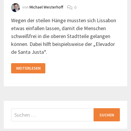
von
Michael Westerhoff
0
Wegen der steilen Hänge mussten sich Lissabon
etwas einfallen lassen, damit die Menschen
schweißfrei in die oberen Stadtteile gelangen
können. Dabei hilft beispielsweise der „Elevador
de Santa Justa“.
MIT
WEITERLESEN
DEM
AUFZUG
IN
LISSABON
Suchen
nach: