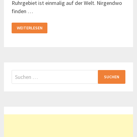
Ruhrgebiet ist einmalig auf der Welt. Nirgendwo
finden …
DAS
WEITERLESEN
RUHRGEBIET
WILL
UNESCO-
WELTERBE
WERDEN
Suchen
nach: