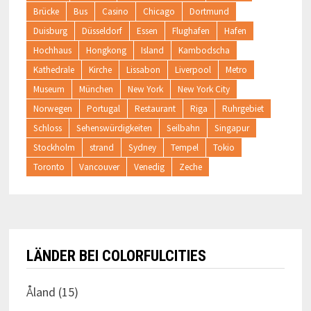
Brücke
Bus
Casino
Chicago
Dortmund
Duisburg
Düsseldorf
Essen
Flughafen
Hafen
Hochhaus
Hongkong
Island
Kambodscha
Kathedrale
Kirche
Lissabon
Liverpool
Metro
Museum
München
New York
New York City
Norwegen
Portugal
Restaurant
Riga
Ruhrgebiet
Schloss
Sehenswürdigkeiten
Seilbahn
Singapur
Stockholm
strand
Sydney
Tempel
Tokio
Toronto
Vancouver
Venedig
Zeche
LÄNDER BEI COLORFULCITIES
Åland
(15)