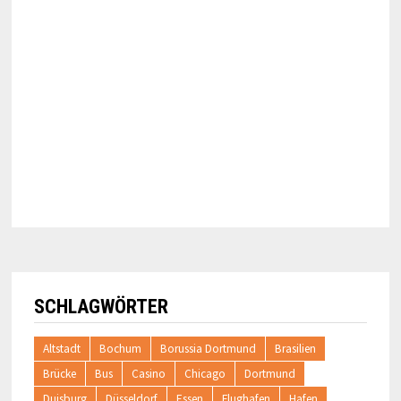
SCHLAGWÖRTER
Altstadt
Bochum
Borussia Dortmund
Brasilien
Brücke
Bus
Casino
Chicago
Dortmund
Duisburg
Düsseldorf
Essen
Flughafen
Hafen