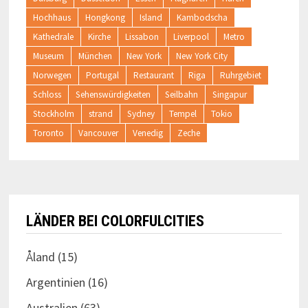
Hochhaus
Hongkong
Island
Kambodscha
Kathedrale
Kirche
Lissabon
Liverpool
Metro
Museum
München
New York
New York City
Norwegen
Portugal
Restaurant
Riga
Ruhrgebiet
Schloss
Sehenswürdigkeiten
Seilbahn
Singapur
Stockholm
strand
Sydney
Tempel
Tokio
Toronto
Vancouver
Venedig
Zeche
LÄNDER BEI COLORFULCITIES
Åland
(15)
Argentinien
(16)
Australien
(63)